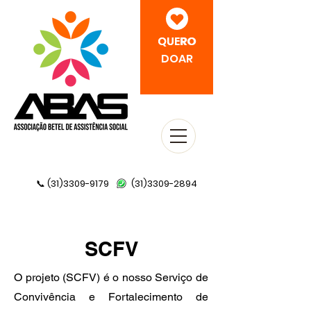
QUERO
QUERO
DOAR
(31)3309-9179
(31)3309-2894
📞
SCFV
O projeto (SCFV) é o nosso Serviço de
Convivência e Fortalecimento de