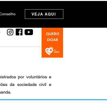
 Conselho
VEJA AQUI
4
QUERO
DOAR
strados por voluntários e
ções da sociedade civil e
manda.