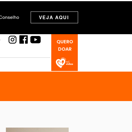
 Conselho
VEJA AQUI
4
QUERO
DOAR