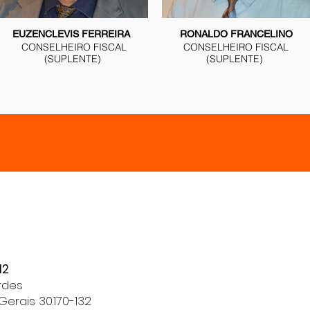
EUZENCLEVIS FERREIRA
RONALDO FRANCELINO
CONSELHEIRO FISCAL
CONSELHEIRO FISCAL
(SUPLENTE)
(SUPLENTE)
Fazer o bem aju
quem recebe a doaç
uma revolução práti
que muda a soci
12
cerca.
urdes
 Gerais
30.170-132