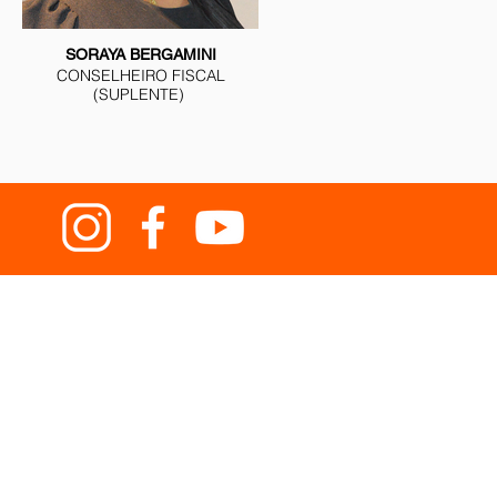
SORAYA BERGAMINI
CONSELHEIRO FISCAL
(SUPLENTE)
da quem doa e
ão, além de ser
ca e silenciosa
edade que nos